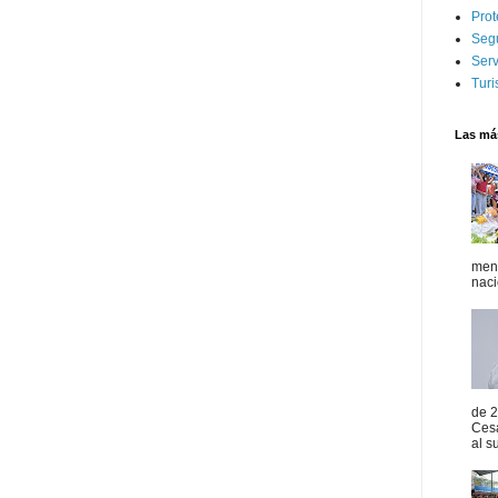
Prot
Seg
Serv
Tur
Las más
mens
naci
de 2
Ces
al s