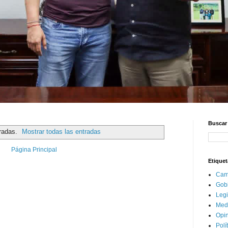
Buscar 
radas.
Mostrar todas las entradas
Página Principal
Etiquet
Cam
Gob
Legi
Med
Opi
Polí