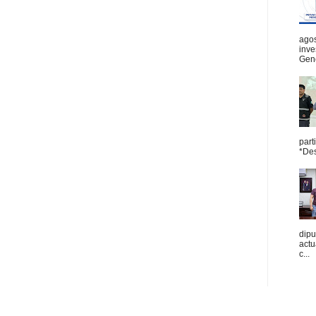
agos
inve
Gene
part
*Des
dipu
act
c...