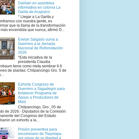
Damián en asamblea
informativa en colonia La
Garita de Acapulco
* Llegar a La Garita y
ntrarnos con nuestra gente, es
irmar que la llama de la transformación
 más encendida que nunca, afirmó D...
Evelyn Salgado suma a
Guerrero a la Jornada
Nacional de Reforestación
2026
*Esta iniciativa de la
presidenta Claudia
inbaum tiene como meta sembrar 6.6
ones de plantas. Chilpancingo Gro. 5 de
...
Exhorta Congreso de
Guerrero a Sagadegro para
fortalecer Programa de
Apoyo a Productores de
Maíz
Chilpancingo, Gro., 05 de
to de 2026.- Diputados de la Comisión
manente del Congreso del Estado
baron un exhorto a la...
Prisión preventiva para
excomisario de Tlayolapa
por privar de su libertad a