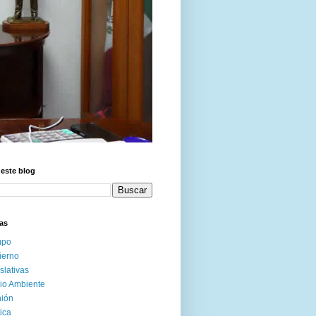
este blog
as
po
ierno
slativas
io Ambiente
nión
tica