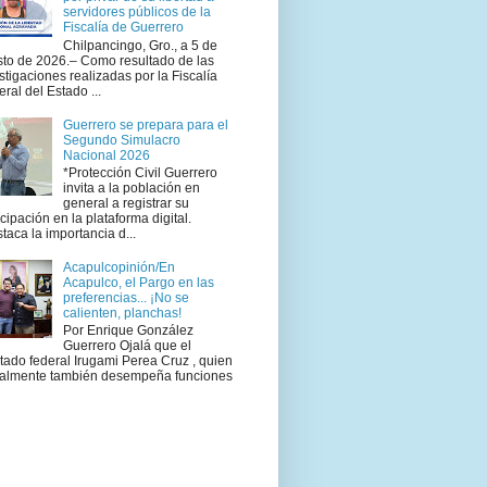
servidores públicos de la
Fiscalía de Guerrero
Chilpancingo, Gro., a 5 de
to de 2026.– Como resultado de las
stigaciones realizadas por la Fiscalía
ral del Estado ...
Guerrero se prepara para el
Segundo Simulacro
Nacional 2026
*Protección Civil Guerrero
invita a la población en
general a registrar su
icipación en la plataforma digital.
taca la importancia d...
Acapulcopinión/En
Acapulco, el Pargo en las
preferencias... ¡No se
calienten, planchas!
Por Enrique González
Guerrero Ojalá que el
tado federal Irugami Perea Cruz , quien
ualmente también desempeña funciones