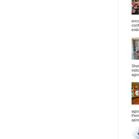
enco
conf
está
She
mill
agos
agos
Per
apro