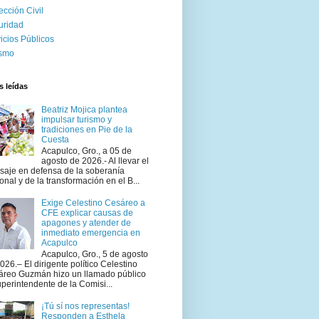
ección Civil
uridad
icios Públicos
ismo
 leídas
Beatriz Mojica plantea
impulsar turismo y
tradiciones en Pie de la
Cuesta
Acapulco, Gro., a 05 de
agosto de 2026.- Al llevar el
aje en defensa de la soberanía
onal y de la transformación en el B...
Exige Celestino Cesáreo a
CFE explicar causas de
apagones y atender de
inmediato emergencia en
Acapulco
Acapulco, Gro., 5 de agosto
026.– El dirigente político Celestino
áreo Guzmán hizo un llamado público
uperintendente de la Comisi...
¡Tú sí nos representas!
Responden a Esthela