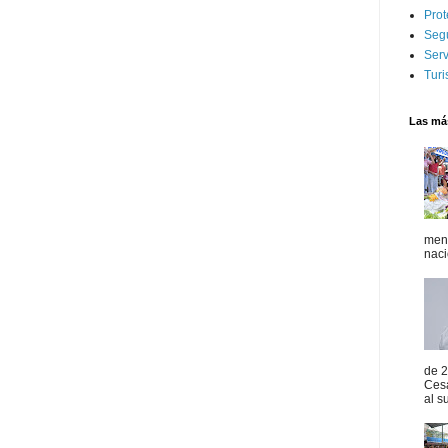
Prot
Seg
Serv
Tur
Las más
mens
naci
de 2
Ces
al s