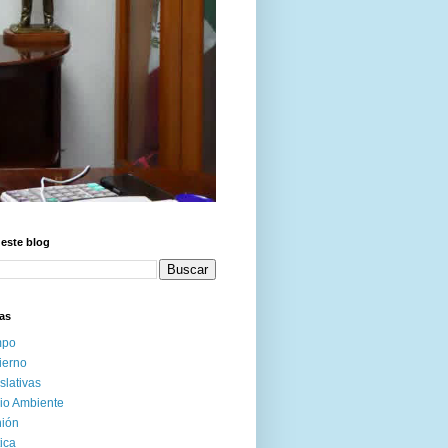
este blog
as
po
ierno
slativas
io Ambiente
nión
tica