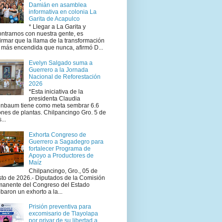
Damián en asamblea
informativa en colonia La
Garita de Acapulco
* Llegar a La Garita y
ntrarnos con nuestra gente, es
irmar que la llama de la transformación
 más encendida que nunca, afirmó D...
Evelyn Salgado suma a
Guerrero a la Jornada
Nacional de Reforestación
2026
*Esta iniciativa de la
presidenta Claudia
inbaum tiene como meta sembrar 6.6
ones de plantas. Chilpancingo Gro. 5 de
...
Exhorta Congreso de
Guerrero a Sagadegro para
fortalecer Programa de
Apoyo a Productores de
Maíz
Chilpancingo, Gro., 05 de
to de 2026.- Diputados de la Comisión
manente del Congreso del Estado
baron un exhorto a la...
Prisión preventiva para
excomisario de Tlayolapa
por privar de su libertad a