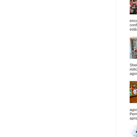
enco
conf
está
She
mill
agos
agos
Per
apro