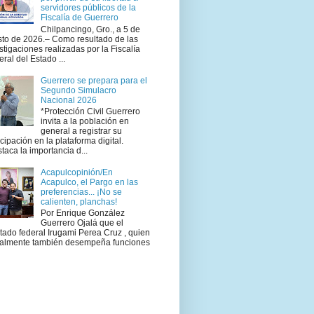
servidores públicos de la
Fiscalía de Guerrero
Chilpancingo, Gro., a 5 de
to de 2026.– Como resultado de las
stigaciones realizadas por la Fiscalía
ral del Estado ...
Guerrero se prepara para el
Segundo Simulacro
Nacional 2026
*Protección Civil Guerrero
invita a la población en
general a registrar su
icipación en la plataforma digital.
taca la importancia d...
Acapulcopinión/En
Acapulco, el Pargo en las
preferencias... ¡No se
calienten, planchas!
Por Enrique González
Guerrero Ojalá que el
tado federal Irugami Perea Cruz , quien
ualmente también desempeña funciones