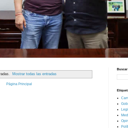
Buscar 
radas.
Mostrar todas las entradas
Página Principal
Etiquet
Cam
Gob
Legi
Med
Opi
Polí