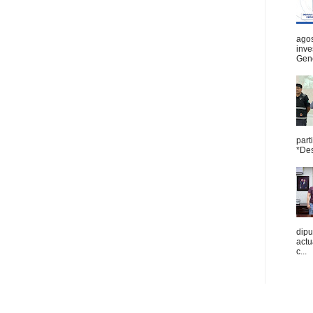
agos
inve
Gene
part
*Des
dipu
act
c...