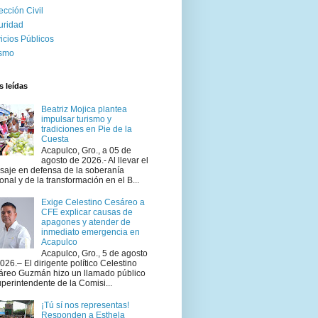
ección Civil
uridad
icios Públicos
ismo
 leídas
Beatriz Mojica plantea
impulsar turismo y
tradiciones en Pie de la
Cuesta
Acapulco, Gro., a 05 de
agosto de 2026.- Al llevar el
aje en defensa de la soberanía
onal y de la transformación en el B...
Exige Celestino Cesáreo a
CFE explicar causas de
apagones y atender de
inmediato emergencia en
Acapulco
Acapulco, Gro., 5 de agosto
026.– El dirigente político Celestino
áreo Guzmán hizo un llamado público
uperintendente de la Comisi...
¡Tú sí nos representas!
Responden a Esthela