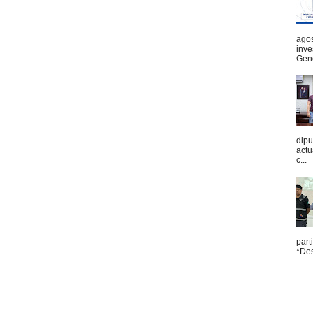
agos
inve
Gene
dipu
act
c...
part
*Des