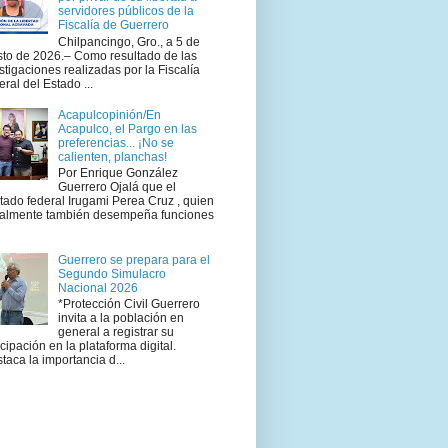
servidores públicos de la
Fiscalía de Guerrero
Chilpancingo, Gro., a 5 de
to de 2026.– Como resultado de las
stigaciones realizadas por la Fiscalía
ral del Estado ...
Acapulcopinión/En
Acapulco, el Pargo en las
preferencias... ¡No se
calienten, planchas!
Por Enrique González
Guerrero Ojalá que el
tado federal Irugami Perea Cruz , quien
ualmente también desempeña funciones
Guerrero se prepara para el
Segundo Simulacro
Nacional 2026
*Protección Civil Guerrero
invita a la población en
general a registrar su
icipación en la plataforma digital.
taca la importancia d...