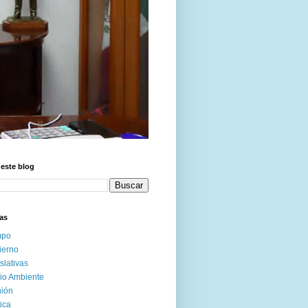
este blog
as
po
ierno
slativas
io Ambiente
nión
tica