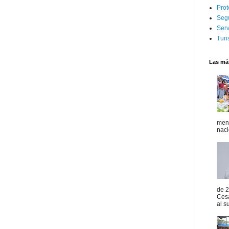
Prot
Seg
Serv
Tur
Las más
mens
naci
de 2
Ces
al s