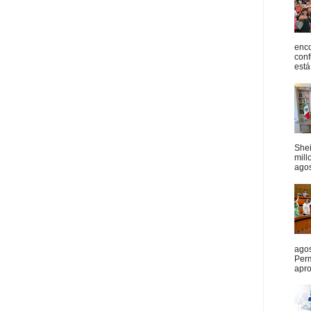
enco
conf
está
She
mill
agos
agos
Per
apro