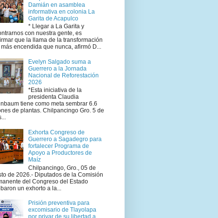
Damián en asamblea
informativa en colonia La
Garita de Acapulco
* Llegar a La Garita y
ntrarnos con nuestra gente, es
irmar que la llama de la transformación
 más encendida que nunca, afirmó D...
Evelyn Salgado suma a
Guerrero a la Jornada
Nacional de Reforestación
2026
*Esta iniciativa de la
presidenta Claudia
inbaum tiene como meta sembrar 6.6
ones de plantas. Chilpancingo Gro. 5 de
...
Exhorta Congreso de
Guerrero a Sagadegro para
fortalecer Programa de
Apoyo a Productores de
Maíz
Chilpancingo, Gro., 05 de
to de 2026.- Diputados de la Comisión
manente del Congreso del Estado
baron un exhorto a la...
Prisión preventiva para
excomisario de Tlayolapa
por privar de su libertad a