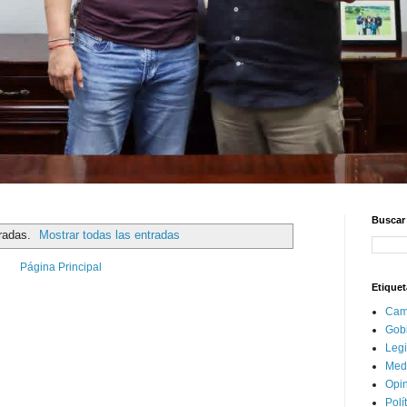
Buscar 
radas.
Mostrar todas las entradas
Página Principal
Etiquet
Cam
Gob
Legi
Med
Opi
Polí