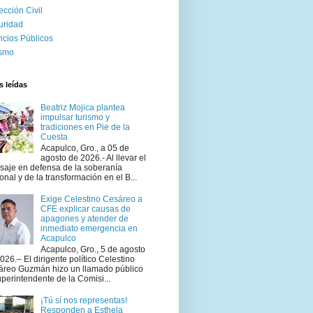
ección Civil
uridad
icios Públicos
ismo
 leídas
Beatriz Mojica plantea
impulsar turismo y
tradiciones en Pie de la
Cuesta
Acapulco, Gro., a 05 de
agosto de 2026.- Al llevar el
aje en defensa de la soberanía
onal y de la transformación en el B...
Exige Celestino Cesáreo a
CFE explicar causas de
apagones y atender de
inmediato emergencia en
Acapulco
Acapulco, Gro., 5 de agosto
026.– El dirigente político Celestino
áreo Guzmán hizo un llamado público
uperintendente de la Comisi...
¡Tú sí nos representas!
Responden a Esthela