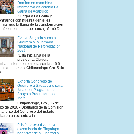
Damián en asamblea
informativa en colonia La
Garita de Acapulco
* Llegar a La Garita y
ntrarnos con nuestra gente, es
irmar que la llama de la transformación
 más encendida que nunca, afirmó D...
Evelyn Salgado suma a
Guerrero a la Jornada
Nacional de Reforestación
2026
*Esta iniciativa de la
presidenta Claudia
inbaum tiene como meta sembrar 6.6
ones de plantas. Chilpancingo Gro. 5 de
...
Exhorta Congreso de
Guerrero a Sagadegro para
fortalecer Programa de
Apoyo a Productores de
Maíz
Chilpancingo, Gro., 05 de
to de 2026.- Diputados de la Comisión
manente del Congreso del Estado
baron un exhorto a la...
Prisión preventiva para
excomisario de Tlayolapa
por privar de su libertad a