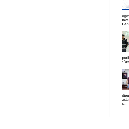
agos
inve
Gene
part
*Des
dipu
act
c...