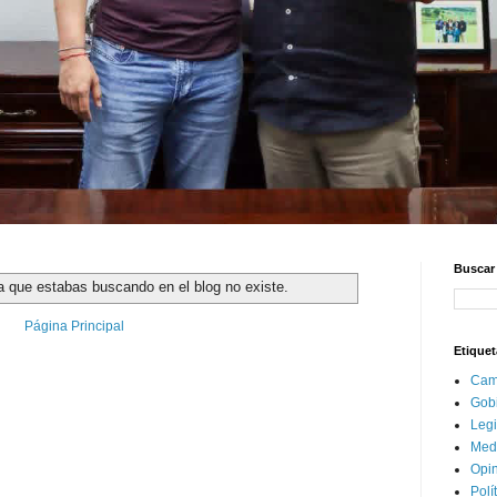
Buscar 
a que estabas buscando en el blog no existe.
Página Principal
Etiquet
Cam
Gob
Legi
Med
Opi
Polí