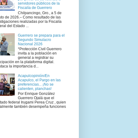
servidores públicos de la
Fiscalía de Guerrero
Chilpancingo, Gro., a 5 de
to de 2026.– Como resultado de las
stigaciones realizadas por la Fiscalía
ral del Estado ...
Guerrero se prepara para el
Segundo Simulacro
Nacional 2026
*Protección Civil Guerrero
invita a la población en
general a registrar su
icipación en la plataforma digital.
taca la importancia d...
Acapulcopinión/En
Acapulco, el Pargo en las
preferencias... ¡No se
calienten, planchas!
Por Enrique González
Guerrero Ojalá que el
tado federal Irugami Perea Cruz , quien
ualmente también desempeña funciones