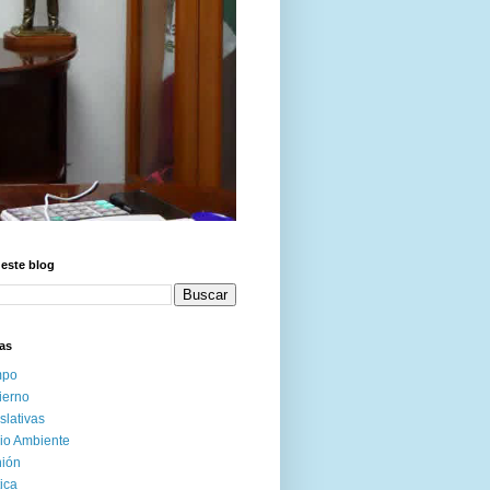
este blog
as
po
ierno
slativas
io Ambiente
nión
tica