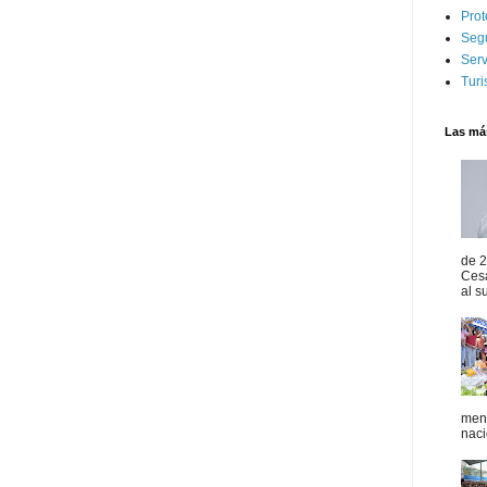
Prot
Seg
Serv
Tur
Las más
de 2
Ces
al s
mens
naci