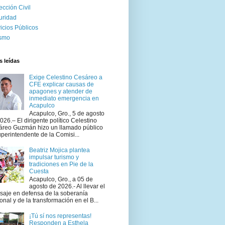
ección Civil
uridad
icios Públicos
ismo
 leídas
Exige Celestino Cesáreo a
CFE explicar causas de
apagones y atender de
inmediato emergencia en
Acapulco
Acapulco, Gro., 5 de agosto
026.– El dirigente político Celestino
áreo Guzmán hizo un llamado público
uperintendente de la Comisi...
Beatriz Mojica plantea
impulsar turismo y
tradiciones en Pie de la
Cuesta
Acapulco, Gro., a 05 de
agosto de 2026.- Al llevar el
aje en defensa de la soberanía
onal y de la transformación en el B...
¡Tú sí nos representas!
Responden a Esthela