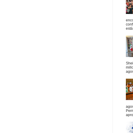
enco
conf
está
She
mill
agos
agos
Per
apro